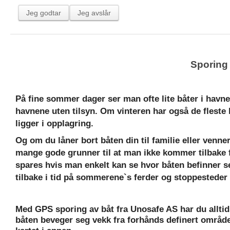
Alarmsentral
Jeg godtar
Jeg avslår
Båt sporing
Ekstra utstyr
Kontakt oss
Sporing
Bestilling
Support
På fine sommer dager ser man ofte lite båter i havn
havnene uten tilsyn. Om vinteren har også de fleste l
Dokumentasjon
ligger i opplagring. 
Samarbeidspartnere
Og om du låner bort båten din til familie eller venner
Innlogging
mange gode grunner til at man ikke kommer tilbake fr
spares hvis man enkelt kan se hvor båten befinner se
UnoTrack™ - Administrasjonssiden (manager)
tilbake i tid på sommerene`s ferder og stoppesteder i
UnoTrack™ - Flåtestyringssiden (Mobile Workforce)
Lommy Fleet
Med GPS sporing av båt fra Unosafe AS har du alltid f
TrackEye® EU
båten beveger seg vekk fra forhånds definert område