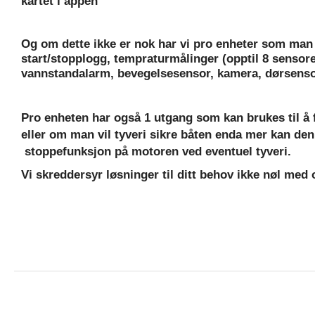
kartet i appen
TrackEye® DK
Tachografservice / Fartskriver innlogging
Og om dette ikke er nok har vi pro enheter som man ka
Kunder
start/stopplogg, tempraturmålinger (opptil 8 sensorer
vannstandalarm, bevegelsesensor, kamera, dørsenso
Pro enheten har også 1 utgang som kan brukes til å fj
eller om man vil tyveri sikre båten enda mer kan den
 stoppefunksjon på motoren ved eventuel tyveri.
Vi skreddersyr løsninger til ditt behov ikke nøl med 