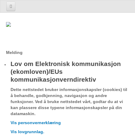
Hjem
Produkter og tjenester
Introduksjon
UnoTrack™ UnoTR 7A2/7A3
Melding
UnoTrack™ Flåtestyring
Lov om Elektronisk kommunikasjon
UnoTrack™ Elektronisk kjørebok
(ekomloven)/EUs
kommunikasjonverndirektiv
Terminal
TrackEye®
Dette nettstedet bruker informasjonskapsler (cookies) til
å behandle, godkjenning, navigasjon og andre
Lommy Container
funksjoner. Ved å bruke nettstedet vårt, godtar du at vi
Lommy Capture
kan plassere disse typene informasjonskapsler på din
datamaskin.
Lommy Rock
Vis personvernerklæring
Fartsskriver Avlesning
Vis lovgrunnlag.