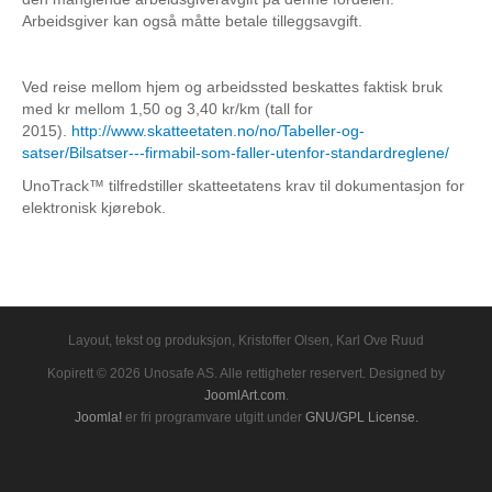
TrackEye® DK
Arbeidsgiver kan også måtte betale tilleggsavgift.
Tachografservice / Fartskriver innlogging
Kunder
Ved reise mellom hjem og arbeidssted beskattes faktisk bruk
med kr mellom 1,50 og 3,40 kr/km (tall for
2015).
http://www.skatteetaten.no/no/Tabeller-og-
satser/Bilsatser---firmabil-som-faller-utenfor-standardreglene/
UnoTrack™ tilfredstiller skatteetatens krav til dokumentasjon for
elektronisk kjørebok.
Layout, tekst og produksjon, Kristoffer Olsen, Karl Ove Ruud
Kopirett © 2026 Unosafe AS. Alle rettigheter reservert. Designed by
JoomlArt.com
.
Joomla!
er fri programvare utgitt under
GNU/GPL License.