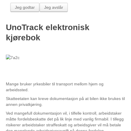
Alarmsentral
Jeg godtar
Jeg avslår
Båt sporing
Ekstra utstyr
UnoTrack elektronisk
Kontakt oss
kjørebok
Bestilling
Support
Dokumentasjon
Samarbeidspartnere
Mange bruker yrkesbiler til transport mellom hjem og
Innlogging
arbeidssted.
UnoTrack™ - Administrasjonssiden (manager)
Skatteetaten kan kreve dokumentasjon på at bilen ikke brukes til
annen privatkjøring.
UnoTrack™ - Flåtestyringssiden (Mobile Workforce)
Ved mangefull dokumentasjon vil, i tilfelle kontroll, arbeidstaker
Lommy Fleet
måtte fordelsbeskatte det på lik linje med vanlig firmabil. I tillegg
TrackEye® EU
risikerer arbeidstaker straffeskatt og arbeidsgiver vil må betale
den manglende arbeidsgiveravgift på denne fordelen.