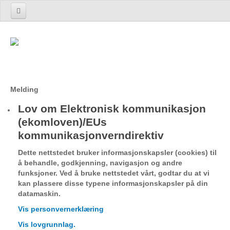
Hjem
Produkter og tjenester
Introduksjon
UnoTrack™ UnoTR 7A2/7A3
Melding
UnoTrack™ Flåtestyring
Lov om Elektronisk kommunikasjon
UnoTrack™ Elektronisk kjørebok
(ekomloven)/EUs
kommunikasjonverndirektiv
Terminal
TrackEye®
Dette nettstedet bruker informasjonskapsler (cookies) til
å behandle, godkjenning, navigasjon og andre
Lommy Container
funksjoner. Ved å bruke nettstedet vårt, godtar du at vi
Lommy Capture
kan plassere disse typene informasjonskapsler på din
datamaskin.
Lommy Rock
Vis personvernerklæring
Fartsskriver Avlesning
Vis lovgrunnlag.