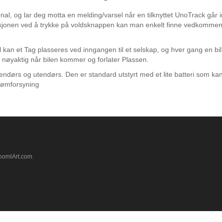
l, og lar deg motta en melding/varsel når en tilknyttet UnoTrack går i
osisjonen ved å trykke på voldsknappen kan man enkelt finne vedkomme
l kan et Tag plasseres ved inngangen til et selskap, og hver gang en b
u nøyaktig når bilen kommer og forlater Plassen.
endørs og utendørs. Den er standard utstyrt med et lite batteri som kan
rømforsyning
oomlArt.com
.