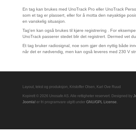
En tag kan brukes med UnoTrack Pro eller UnoTrack Persona
som et tag er plassert, eller for å motta den nøyaktige p
en vanskelig situasjon.
Tag'en kan også brukes til kjøre registrering . For eksempe
UnoTrack passerer stedet blir det registrert. Dermed vet d
Et tag bruker radiosignal, noe som gjør den nyttig både inn
når det er nødvendig, men kan også leveres med 230 V st
Layout, tekst og produksjon, Kristoffer Olsen, Karl Ove Ruud
Kopirett © 2026 Unosafe AS. Alle rettigheter reservert. Designed by
J
Joomla!
er fri programvare utgitt under
GNU/GPL License.