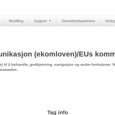
Bestilling
Support
Samarbeidspartnere
Innlo
nikasjon (ekomloven)/EUs kommu
) til å behandle, godkjenning, navigasjon og andre funksjoner. Ve
atamaskin.
Tag info