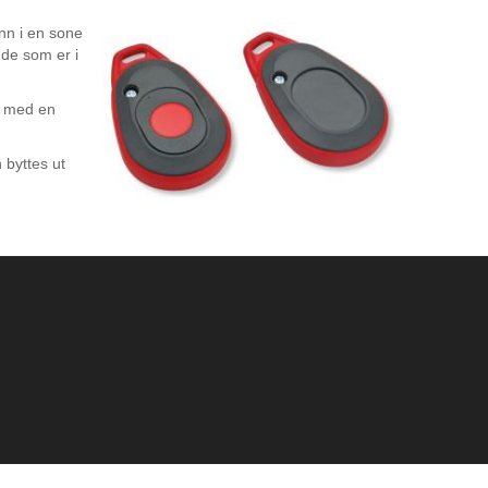
nn i en sone
nde som er i
il med en
 byttes ut