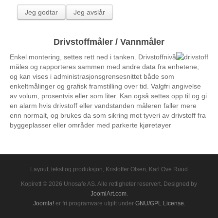
Alarmsentral
Jeg godtar
Jeg avslår
Båt sporing
Ekstra utstyr
Drivstoffmåler / Vannmåler
Kontakt oss
Enkel montering, settes rett ned i tanken. Drivstoffnivå
måles og rapporteres sammen med andre data fra enhetene,
Bestilling
og kan vises i administrasjonsgrensesnittet både som
enkeltmålinger og grafisk framstilling over tid. Valgfri angivelse
Support
av volum, prosentvis eller som liter. Kan også settes opp til og gi
Dokumentasjon
en alarm hvis drivstoff eller vandstanden måleren faller mere
enn normalt, og brukes da som sikring mot tyveri av drivstoff fra
Samarbeidspartnere
byggeplasser eller områder med parkerte kjøretøyer
Innlogging
UnoTrack™ - Administrasjonssiden (manager)
Layout, tekst og produksjon, Kristoffer Olsen, Karl Ove Ruud
UnoTrack™ - Flåtestyringssiden (Mobile Workforce)
Kopirett © 2026 Unosafe AS. Alle rettigheter reservert. Designed by
Lommy Fleet
JoomlArt.com
.
Joomla!
er fri programvare utgitt under
GNU/GPL License.
TrackEye® EU