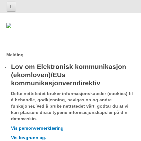
Hjem
Produkter og tjenester
Introduksjon
UnoTrack™ UnoTR 7A2/7A3
Melding
UnoTrack™ Flåtestyring
Lov om Elektronisk kommunikasjon
UnoTrack™ Elektronisk kjørebok
(ekomloven)/EUs
kommunikasjonverndirektiv
Terminal
TrackEye®
Dette nettstedet bruker informasjonskapsler (cookies) til
å behandle, godkjenning, navigasjon og andre
Lommy Container
funksjoner. Ved å bruke nettstedet vårt, godtar du at vi
Lommy Capture
kan plassere disse typene informasjonskapsler på din
datamaskin.
Lommy Rock
Vis personvernerklæring
Fartsskriver Avlesning
Vis lovgrunnlag.